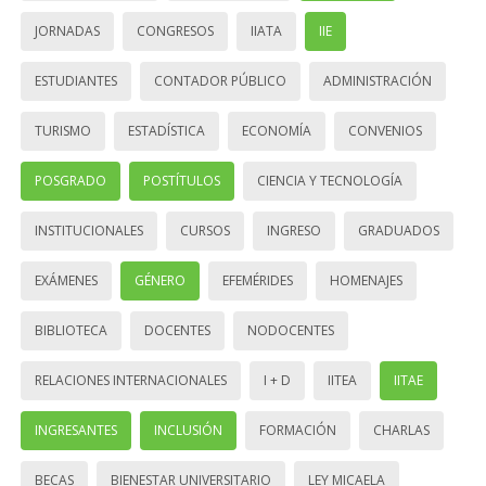
JORNADAS
CONGRESOS
IIATA
IIE
ESTUDIANTES
CONTADOR PÚBLICO
ADMINISTRACIÓN
TURISMO
ESTADÍSTICA
ECONOMÍA
CONVENIOS
POSGRADO
POSTÍTULOS
CIENCIA Y TECNOLOGÍA
INSTITUCIONALES
CURSOS
INGRESO
GRADUADOS
EXÁMENES
GÉNERO
EFEMÉRIDES
HOMENAJES
BIBLIOTECA
DOCENTES
NODOCENTES
RELACIONES INTERNACIONALES
I + D
IITEA
IITAE
INGRESANTES
INCLUSIÓN
FORMACIÓN
CHARLAS
BECAS
BIENESTAR UNIVERSITARIO
LEY MICAELA