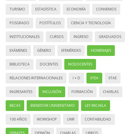
TURISMO
ESTADÍSTICA
ECONOMÍA
CONVENIOS
POSGRADO
POSTÍTULOS
CIENCIA Y TECNOLOGÍA
INSTITUCIONALES
CURSOS
INGRESO
GRADUADOS
EXÁMENES
GÉNERO
EFEMÉRIDES
HOMENAJES
BIBLIOTECA
DOCENTES
NODOCENTES
RELACIONES INTERNACIONALES
I + D
IITEA
IITAE
INGRESANTES
INCLUSIÓN
FORMACIÓN
CHARLAS
BECAS
BIENESTAR UNIVERSITARIO
LEY MICAELA
100 AÑOS
WORKSHOP
UNR
CONTABILIDAD
DEBATES
OPINIÓN
CHARLAS
LIBROS