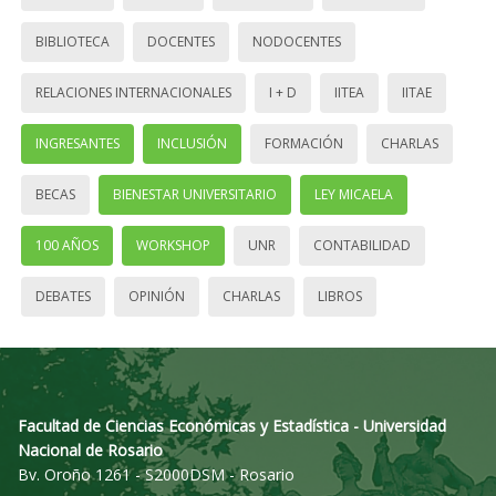
BIBLIOTECA
DOCENTES
NODOCENTES
RELACIONES INTERNACIONALES
I + D
IITEA
IITAE
INGRESANTES
INCLUSIÓN
FORMACIÓN
CHARLAS
BECAS
BIENESTAR UNIVERSITARIO
LEY MICAELA
100 AÑOS
WORKSHOP
UNR
CONTABILIDAD
DEBATES
OPINIÓN
CHARLAS
LIBROS
Facultad de Ciencias Económicas y Estadística - Universidad
Nacional de Rosario
Bv. Oroño 1261 - S2000DSM - Rosario