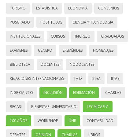
TURISMO
ESTADÍSTICA
ECONOMÍA
CONVENIOS
POSGRADO
POSTÍTULOS
CIENCIA Y TECNOLOGÍA
INSTITUCIONALES
CURSOS
INGRESO
GRADUADOS
EXÁMENES
GÉNERO
EFEMÉRIDES
HOMENAJES
BIBLIOTECA
DOCENTES
NODOCENTES
RELACIONES INTERNACIONALES
I + D
IITEA
IITAE
INGRESANTES
INCLUSIÓN
FORMACIÓN
CHARLAS
BECAS
BIENESTAR UNIVERSITARIO
LEY MICAELA
100 AÑOS
WORKSHOP
UNR
CONTABILIDAD
DEBATES
OPINIÓN
CHARLAS
LIBROS