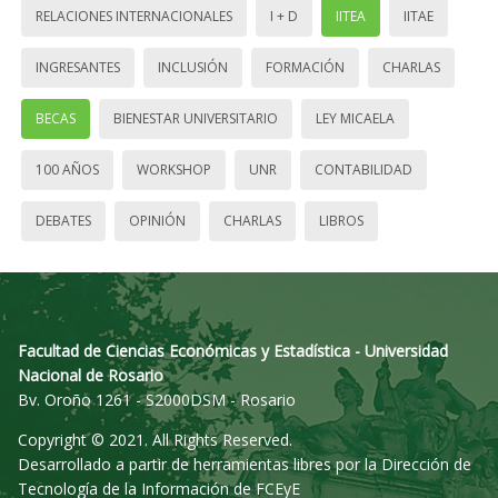
RELACIONES INTERNACIONALES
I + D
IITEA
IITAE
INGRESANTES
INCLUSIÓN
FORMACIÓN
CHARLAS
BECAS
BIENESTAR UNIVERSITARIO
LEY MICAELA
100 AÑOS
WORKSHOP
UNR
CONTABILIDAD
DEBATES
OPINIÓN
CHARLAS
LIBROS
Facultad de Ciencias Económicas y Estadística - Universidad
Nacional de Rosario
Bv. Oroño 1261 - S2000DSM - Rosario
Copyright © 2021. All Rights Reserved.
Desarrollado a partir de herramientas libres por la Dirección de
Tecnología de la Información de FCEyE