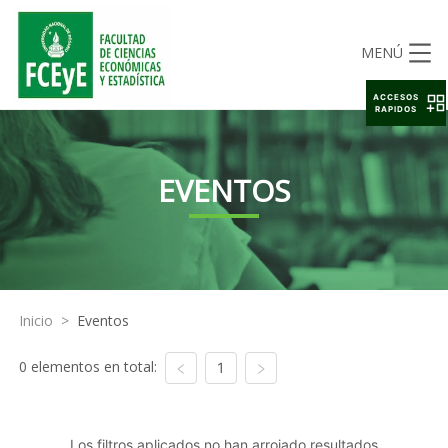
MENÚ
ACCESOS
RAPIDOS
EVENTOS
Inicio
>
Eventos
0 elementos en total:
1
Los filtros aplicados no han arrojado resultados