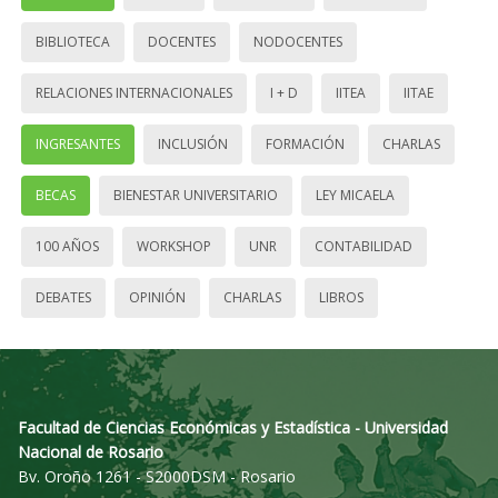
BIBLIOTECA
DOCENTES
NODOCENTES
RELACIONES INTERNACIONALES
I + D
IITEA
IITAE
INGRESANTES
INCLUSIÓN
FORMACIÓN
CHARLAS
BECAS
BIENESTAR UNIVERSITARIO
LEY MICAELA
100 AÑOS
WORKSHOP
UNR
CONTABILIDAD
DEBATES
OPINIÓN
CHARLAS
LIBROS
Facultad de Ciencias Económicas y Estadística - Universidad
Nacional de Rosario
Bv. Oroño 1261 - S2000DSM - Rosario