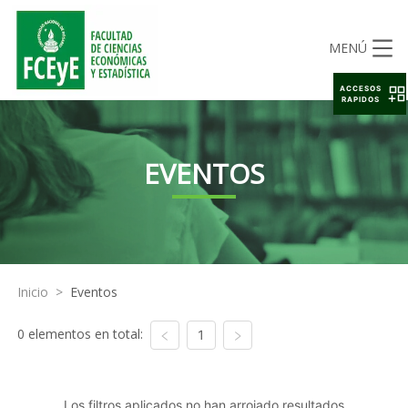
MENÚ
ACCESOS
RAPIDOS
EVENTOS
Inicio
>
Eventos
0 elementos en total:
1
Los filtros aplicados no han arrojado resultados