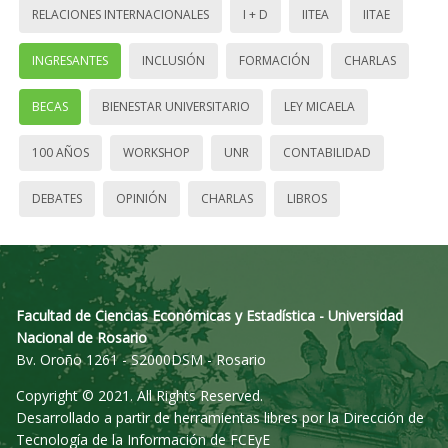
RELACIONES INTERNACIONALES
I + D
IITEA
IITAE
INGRESANTES
INCLUSIÓN
FORMACIÓN
CHARLAS
BECAS
BIENESTAR UNIVERSITARIO
LEY MICAELA
100 AÑOS
WORKSHOP
UNR
CONTABILIDAD
DEBATES
OPINIÓN
CHARLAS
LIBROS
Facultad de Ciencias Económicas y Estadística - Universidad
Nacional de Rosario
Bv. Oroño 1261 - S2000DSM - Rosario
Copyright © 2021. All Rights Reserved.
Desarrollado a partir de herramientas libres por la Dirección de
Tecnología de la Información de FCEyE