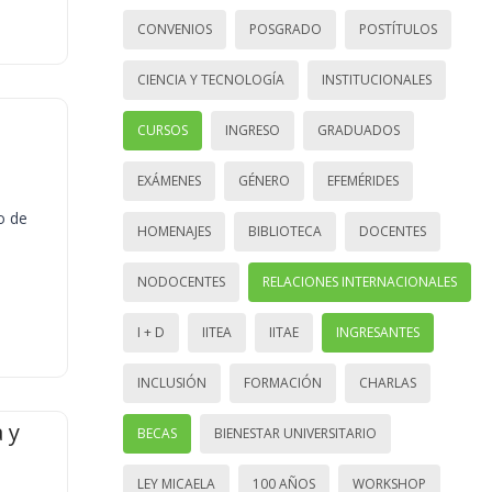
CONVENIOS
POSGRADO
POSTÍTULOS
CIENCIA Y TECNOLOGÍA
INSTITUCIONALES
CURSOS
INGRESO
GRADUADOS
EXÁMENES
GÉNERO
EFEMÉRIDES
o de
HOMENAJES
BIBLIOTECA
DOCENTES
NODOCENTES
RELACIONES INTERNACIONALES
I + D
IITEA
IITAE
INGRESANTES
INCLUSIÓN
FORMACIÓN
CHARLAS
 y
BECAS
BIENESTAR UNIVERSITARIO
LEY MICAELA
100 AÑOS
WORKSHOP