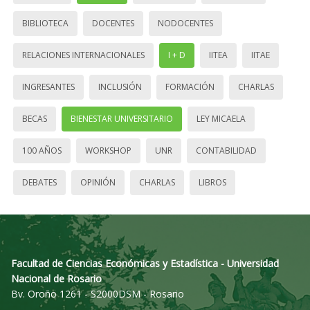
BIBLIOTECA
DOCENTES
NODOCENTES
RELACIONES INTERNACIONALES
I + D
IITEA
IITAE
INGRESANTES
INCLUSIÓN
FORMACIÓN
CHARLAS
BECAS
BIENESTAR UNIVERSITARIO
LEY MICAELA
100 AÑOS
WORKSHOP
UNR
CONTABILIDAD
DEBATES
OPINIÓN
CHARLAS
LIBROS
Facultad de Ciencias Económicas y Estadística - Universidad
Nacional de Rosario
Bv. Oroño 1261 - S2000DSM - Rosario