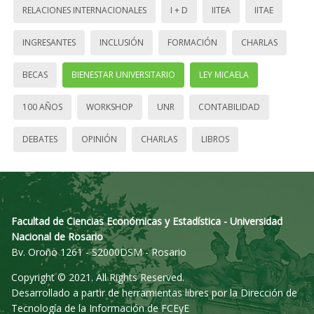
RELACIONES INTERNACIONALES
I + D
IITEA
IITAE
INGRESANTES
INCLUSIÓN
FORMACIÓN
CHARLAS
BECAS
BIENESTAR UNIVERSITARIO
LEY MICAELA
100 AÑOS
WORKSHOP
UNR
CONTABILIDAD
DEBATES
OPINIÓN
CHARLAS
LIBROS
Facultad de Ciencias Económicas y Estadística - Universidad
Nacional de Rosario
Bv. Oroño 1261 - S2000DSM - Rosario
Copyright © 2021. All Rights Reserved.
Desarrollado a partir de herramientas libres por la Dirección de
Tecnología de la Información de FCEyE