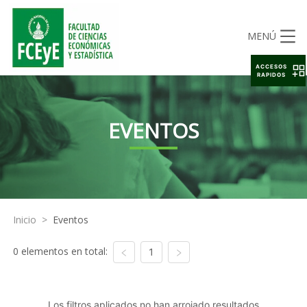
MENÚ
ACCESOS
RAPIDOS
EVENTOS
Inicio
>
Eventos
0 elementos en total:
1
Los filtros aplicados no han arrojado resultados