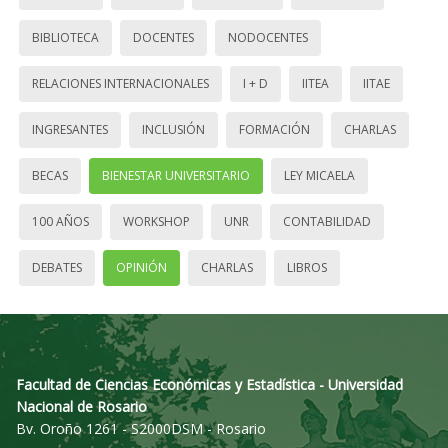
BIBLIOTECA
DOCENTES
NODOCENTES
RELACIONES INTERNACIONALES
I + D
IITEA
IITAE
INGRESANTES
INCLUSIÓN
FORMACIÓN
CHARLAS
BECAS
BIENESTAR UNIVERSITARIO
LEY MICAELA
100 AÑOS
WORKSHOP
UNR
CONTABILIDAD
DEBATES
OPINIÓN
CHARLAS
LIBROS
Facultad de Ciencias Económicas y Estadística - Universidad
Nacional de Rosario
Bv. Oroño 1261 - S2000DSM - Rosario