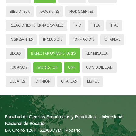
BIBLIOTECA
DOCENTES
NODOCENTES
RELACIONES INTERNACIONALES
I + D
IITEA
IITAE
INGRESANTES
INCLUSIÓN
FORMACIÓN
CHARLAS
BECAS
BIENESTAR UNIVERSITARIO
LEY MICAELA
100 AÑOS
WORKSHOP
UNR
CONTABILIDAD
DEBATES
OPINIÓN
CHARLAS
LIBROS
Facultad de Ciencias Económicas y Estadística - Universidad
Nacional de Rosario
Bv. Oroño 1261 - S2000DSM - Rosario