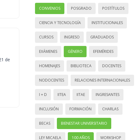
CONVENIOS
POSGRADO
POSTÍTULOS
CIENCIA Y TECNOLOGÍA
INSTITUCIONALES
CURSOS
INGRESO
GRADUADOS
EXÁMENES
GÉNERO
EFEMÉRIDES
21 de
HOMENAJES
BIBLIOTECA
DOCENTES
NODOCENTES
RELACIONES INTERNACIONALES
I + D
IITEA
IITAE
INGRESANTES
INCLUSIÓN
FORMACIÓN
CHARLAS
BECAS
BIENESTAR UNIVERSITARIO
LEY MICAELA
100 AÑOS
WORKSHOP