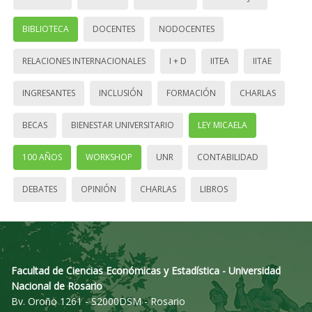
BIBLIOTECA
DOCENTES
NODOCENTES
RELACIONES INTERNACIONALES
I + D
IITEA
IITAE
INGRESANTES
INCLUSIÓN
FORMACIÓN
CHARLAS
BECAS
BIENESTAR UNIVERSITARIO
LEY MICAELA
100 AÑOS
WORKSHOP
UNR
CONTABILIDAD
DEBATES
OPINIÓN
CHARLAS
LIBROS
Facultad de Ciencias Económicas y Estadística - Universidad
Nacional de Rosario
Bv. Oroño 1261 - S2000DSM - Rosario