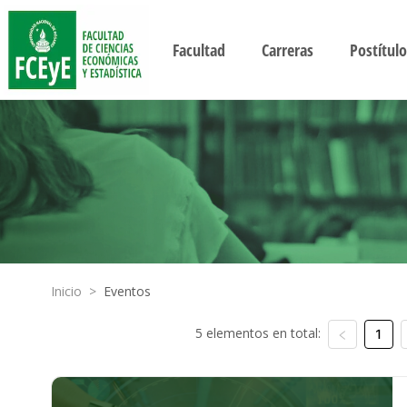
Facultad
Carreras
Postítulo
Inicio
>
Eventos
5 elementos en total:
1