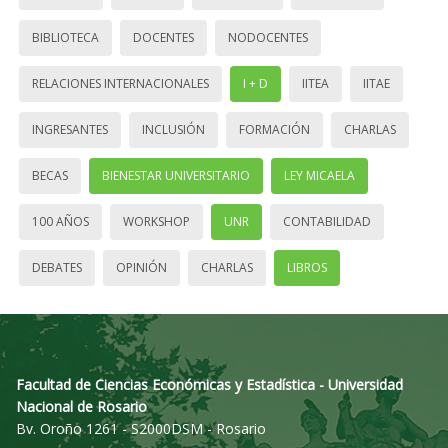
BIBLIOTECA
DOCENTES
NODOCENTES
RELACIONES INTERNACIONALES
I + D
IITEA
IITAE
INGRESANTES
INCLUSIÓN
FORMACIÓN
CHARLAS
BECAS
BIENESTAR UNIVERSITARIO
LEY MICAELA
100 AÑOS
WORKSHOP
UNR
CONTABILIDAD
DEBATES
OPINIÓN
CHARLAS
LIBROS
Facultad de Ciencias Económicas y Estadística - Universidad
Nacional de Rosario
Bv. Oroño 1261 - S2000DSM - Rosario