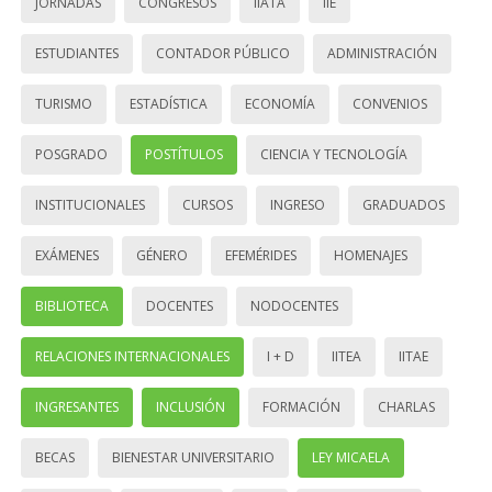
JORNADAS
CONGRESOS
IIATA
IIE
ESTUDIANTES
CONTADOR PÚBLICO
ADMINISTRACIÓN
TURISMO
ESTADÍSTICA
ECONOMÍA
CONVENIOS
POSGRADO
POSTÍTULOS
CIENCIA Y TECNOLOGÍA
INSTITUCIONALES
CURSOS
INGRESO
GRADUADOS
EXÁMENES
GÉNERO
EFEMÉRIDES
HOMENAJES
BIBLIOTECA
DOCENTES
NODOCENTES
RELACIONES INTERNACIONALES
I + D
IITEA
IITAE
INGRESANTES
INCLUSIÓN
FORMACIÓN
CHARLAS
BECAS
BIENESTAR UNIVERSITARIO
LEY MICAELA