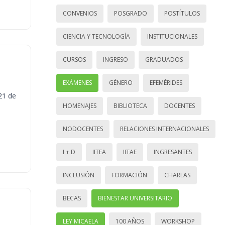
CONVENIOS
POSGRADO
POSTÍTULOS
CIENCIA Y TECNOLOGÍA
INSTITUCIONALES
CURSOS
INGRESO
GRADUADOS
EXÁMENES
GÉNERO
EFEMÉRIDES
21 de
HOMENAJES
BIBLIOTECA
DOCENTES
NODOCENTES
RELACIONES INTERNACIONALES
I + D
IITEA
IITAE
INGRESANTES
INCLUSIÓN
FORMACIÓN
CHARLAS
BECAS
BIENESTAR UNIVERSITARIO
LEY MICAELA
100 AÑOS
WORKSHOP