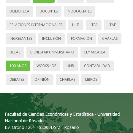
BIBLIOTECA
DOCENTES
NODOCENTES
RELACIONES INTERNACIONALES
I + D
IITEA
IITAE
INGRESANTES
INCLUSIÓN
FORMACIÓN
CHARLAS
BECAS
BIENESTAR UNIVERSITARIO
LEY MICAELA
100 AÑOS
WORKSHOP
UNR
CONTABILIDAD
DEBATES
OPINIÓN
CHARLAS
LIBROS
Facultad de Ciencias Económicas y Estadística - Universidad
Nacional de Rosario
Bv. Oroño 1261 - S2000DSM - Rosario