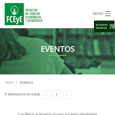
MENÚ
ACCESOS
RAPIDOS
EVENTOS
Inicio
>
Eventos
0 elementos en total:
1
Los filtros aplicados no han arrojado resultados