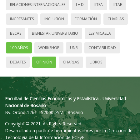
RELACIONES INTERNACIONALES
I + D
IITEA
IITAE
INGRESANTES
INCLUSIÓN
FORMACIÓN
CHARLAS
BECAS
BIENESTAR UNIVERSITARIO
LEY MICAELA
100 AÑOS
WORKSHOP
UNR
CONTABILIDAD
DEBATES
OPINIÓN
CHARLAS
LIBROS
Facultad de Ciencias Económicas y Estadística - Universidad
Nacional de Rosario
Bv. Oroño 1261 - S2000DSM - Rosario
Copyright © 2021. All Rights Reserved.
Desarrollado a partir de herramientas libres por la Dirección de
Tecnología de la Información de FCEyE