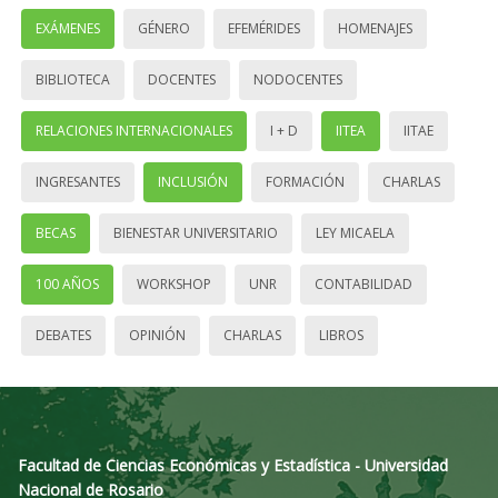
EXÁMENES
GÉNERO
EFEMÉRIDES
HOMENAJES
BIBLIOTECA
DOCENTES
NODOCENTES
RELACIONES INTERNACIONALES
I + D
IITEA
IITAE
INGRESANTES
INCLUSIÓN
FORMACIÓN
CHARLAS
BECAS
BIENESTAR UNIVERSITARIO
LEY MICAELA
100 AÑOS
WORKSHOP
UNR
CONTABILIDAD
DEBATES
OPINIÓN
CHARLAS
LIBROS
Facultad de Ciencias Económicas y Estadística - Universidad
Nacional de Rosario