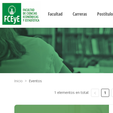
Facultad
Carreras
Postítulo
Inicio
>
Eventos
1 elementos en total:
1