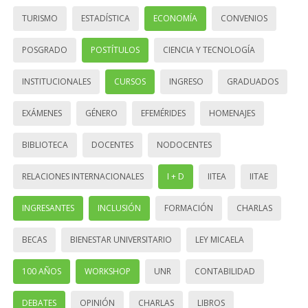
TURISMO
ESTADÍSTICA
ECONOMÍA
CONVENIOS
POSGRADO
POSTÍTULOS
CIENCIA Y TECNOLOGÍA
INSTITUCIONALES
CURSOS
INGRESO
GRADUADOS
EXÁMENES
GÉNERO
EFEMÉRIDES
HOMENAJES
BIBLIOTECA
DOCENTES
NODOCENTES
RELACIONES INTERNACIONALES
I + D
IITEA
IITAE
INGRESANTES
INCLUSIÓN
FORMACIÓN
CHARLAS
BECAS
BIENESTAR UNIVERSITARIO
LEY MICAELA
100 AÑOS
WORKSHOP
UNR
CONTABILIDAD
DEBATES
OPINIÓN
CHARLAS
LIBROS