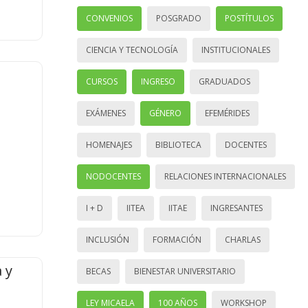
CONVENIOS
POSGRADO
POSTÍTULOS
CIENCIA Y TECNOLOGÍA
INSTITUCIONALES
CURSOS
INGRESO
GRADUADOS
EXÁMENES
GÉNERO
EFEMÉRIDES
HOMENAJES
BIBLIOTECA
DOCENTES
NODOCENTES
RELACIONES INTERNACIONALES
I + D
IITEA
IITAE
INGRESANTES
INCLUSIÓN
FORMACIÓN
CHARLAS
 y
BECAS
BIENESTAR UNIVERSITARIO
LEY MICAELA
100 AÑOS
WORKSHOP