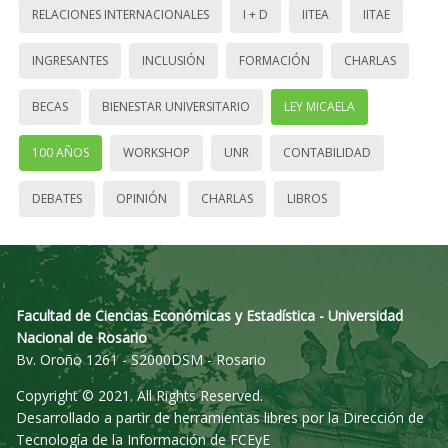
RELACIONES INTERNACIONALES
I + D
IITEA
IITAE
INGRESANTES
INCLUSIÓN
FORMACIÓN
CHARLAS
BECAS
BIENESTAR UNIVERSITARIO
LEY MICAELA
100 AÑOS
WORKSHOP
UNR
CONTABILIDAD
DEBATES
OPINIÓN
CHARLAS
LIBROS
Facultad de Ciencias Económicas y Estadística - Universidad
Nacional de Rosario
Bv. Oroño 1261 - S2000DSM - Rosario
Copyright © 2021. All Rights Reserved.
Desarrollado a partir de herramientas libres por la Dirección de
Tecnología de la Información de FCEyE