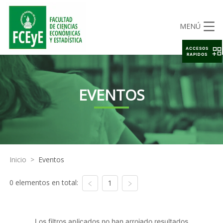
MENÚ
ACCESOS
RAPIDOS
EVENTOS
Inicio
>
Eventos
0 elementos en total:
1
Los filtros aplicados no han arrojado resultados