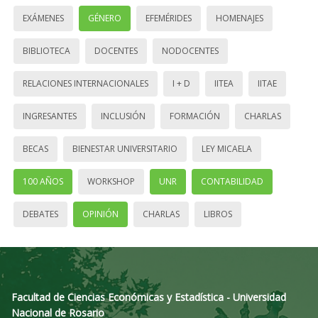
EXÁMENES
GÉNERO
EFEMÉRIDES
HOMENAJES
BIBLIOTECA
DOCENTES
NODOCENTES
RELACIONES INTERNACIONALES
I + D
IITEA
IITAE
INGRESANTES
INCLUSIÓN
FORMACIÓN
CHARLAS
BECAS
BIENESTAR UNIVERSITARIO
LEY MICAELA
100 AÑOS
WORKSHOP
UNR
CONTABILIDAD
DEBATES
OPINIÓN
CHARLAS
LIBROS
Facultad de Ciencias Económicas y Estadística - Universidad
Nacional de Rosario