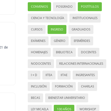
CONVENIOS
POSGRADO
POSTÍTULOS
CIENCIA Y TECNOLOGÍA
INSTITUCIONALES
CURSOS
INGRESO
GRADUADOS
EXÁMENES
GÉNERO
EFEMÉRIDES
21 de
HOMENAJES
BIBLIOTECA
DOCENTES
NODOCENTES
RELACIONES INTERNACIONALES
I + D
IITEA
IITAE
INGRESANTES
INCLUSIÓN
FORMACIÓN
CHARLAS
BECAS
BIENESTAR UNIVERSITARIO
LEY MICAELA
100 AÑOS
WORKSHOP