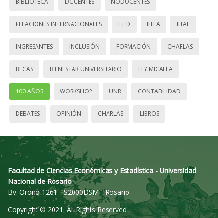
BIBLIOTECA
DOCENTES
NODOCENTES
RELACIONES INTERNACIONALES
I + D
IITEA
IITAE
INGRESANTES
INCLUSIÓN
FORMACIÓN
CHARLAS
BECAS
BIENESTAR UNIVERSITARIO
LEY MICAELA
100 AÑOS
WORKSHOP
UNR
CONTABILIDAD
DEBATES
OPINIÓN
CHARLAS
LIBROS
Facultad de Ciencias Económicas y Estadística - Universidad
Nacional de Rosario
Bv. Oroño 1261 - S2000DSM - Rosario
Copyright © 2021. All Rights Reserved.