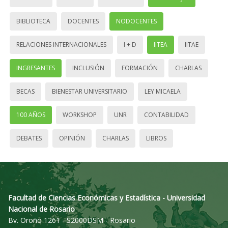
BIBLIOTECA
DOCENTES
NODOCENTES
RELACIONES INTERNACIONALES
I + D
IITEA
IITAE
INGRESANTES
INCLUSIÓN
FORMACIÓN
CHARLAS
BECAS
BIENESTAR UNIVERSITARIO
LEY MICAELA
100 AÑOS
WORKSHOP
UNR
CONTABILIDAD
DEBATES
OPINIÓN
CHARLAS
LIBROS
Facultad de Ciencias Económicas y Estadística - Universidad
Nacional de Rosario
Bv. Oroño 1261 - S2000DSM - Rosario