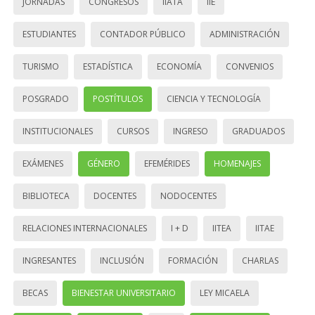
JORNADAS
CONGRESOS
IIATA
IIE
ESTUDIANTES
CONTADOR PÚBLICO
ADMINISTRACIÓN
TURISMO
ESTADÍSTICA
ECONOMÍA
CONVENIOS
POSGRADO
POSTÍTULOS
CIENCIA Y TECNOLOGÍA
INSTITUCIONALES
CURSOS
INGRESO
GRADUADOS
EXÁMENES
GÉNERO
EFEMÉRIDES
HOMENAJES
BIBLIOTECA
DOCENTES
NODOCENTES
RELACIONES INTERNACIONALES
I + D
IITEA
IITAE
INGRESANTES
INCLUSIÓN
FORMACIÓN
CHARLAS
BECAS
BIENESTAR UNIVERSITARIO
LEY MICAELA