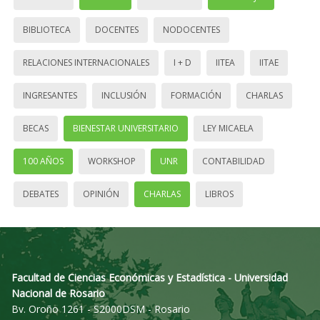
BIBLIOTECA
DOCENTES
NODOCENTES
RELACIONES INTERNACIONALES
I + D
IITEA
IITAE
INGRESANTES
INCLUSIÓN
FORMACIÓN
CHARLAS
BECAS
BIENESTAR UNIVERSITARIO
LEY MICAELA
100 AÑOS
WORKSHOP
UNR
CONTABILIDAD
DEBATES
OPINIÓN
CHARLAS
LIBROS
Facultad de Ciencias Económicas y Estadística - Universidad
Nacional de Rosario
Bv. Oroño 1261 - S2000DSM - Rosario