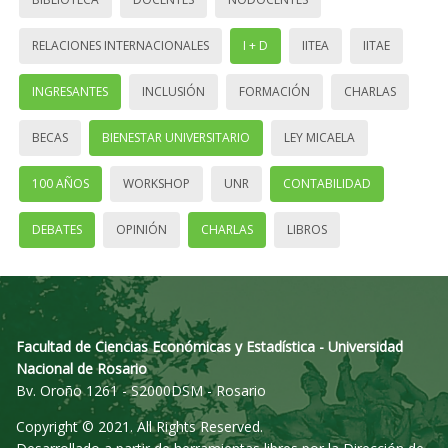
RELACIONES INTERNACIONALES
I + D
IITEA
IITAE
INGRESANTES
INCLUSIÓN
FORMACIÓN
CHARLAS
BECAS
BIENESTAR UNIVERSITARIO
LEY MICAELA
100 AÑOS
WORKSHOP
UNR
CONTABILIDAD
DEBATES
OPINIÓN
CHARLAS
LIBROS
Facultad de Ciencias Económicas y Estadística - Universidad
Nacional de Rosario
Bv. Oroño 1261 - S2000DSM - Rosario
Copyright © 2021. All Rights Reserved.