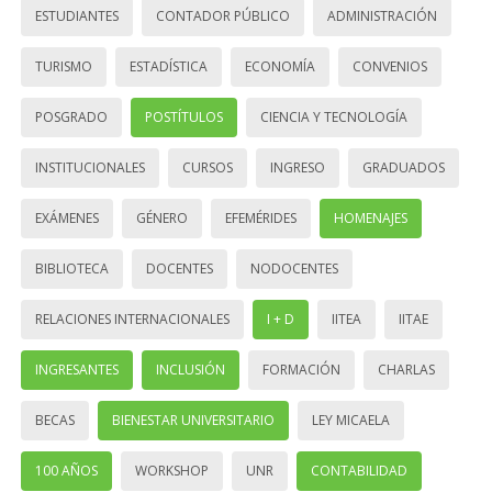
ESTUDIANTES
CONTADOR PÚBLICO
ADMINISTRACIÓN
TURISMO
ESTADÍSTICA
ECONOMÍA
CONVENIOS
POSGRADO
POSTÍTULOS
CIENCIA Y TECNOLOGÍA
INSTITUCIONALES
CURSOS
INGRESO
GRADUADOS
EXÁMENES
GÉNERO
EFEMÉRIDES
HOMENAJES
BIBLIOTECA
DOCENTES
NODOCENTES
RELACIONES INTERNACIONALES
I + D
IITEA
IITAE
INGRESANTES
INCLUSIÓN
FORMACIÓN
CHARLAS
BECAS
BIENESTAR UNIVERSITARIO
LEY MICAELA
100 AÑOS
WORKSHOP
UNR
CONTABILIDAD