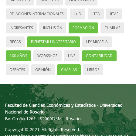
RELACIONES INTERNACIONALES
I + D
IITEA
IITAE
INGRESANTES
INCLUSIÓN
FORMACIÓN
CHARLAS
BECAS
BIENESTAR UNIVERSITARIO
LEY MICAELA
100 AÑOS
WORKSHOP
UNR
CONTABILIDAD
DEBATES
OPINIÓN
CHARLAS
LIBROS
Facultad de Ciencias Económicas y Estadística - Universidad
Nacional de Rosario
Bv. Oroño 1261 - S2000DSM - Rosario
Copyright © 2021. All Rights Reserved.