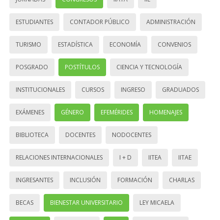
ESTUDIANTES
CONTADOR PÚBLICO
ADMINISTRACIÓN
TURISMO
ESTADÍSTICA
ECONOMÍA
CONVENIOS
POSGRADO
POSTÍTULOS
CIENCIA Y TECNOLOGÍA
INSTITUCIONALES
CURSOS
INGRESO
GRADUADOS
EXÁMENES
GÉNERO
EFEMÉRIDES
HOMENAJES
BIBLIOTECA
DOCENTES
NODOCENTES
RELACIONES INTERNACIONALES
I + D
IITEA
IITAE
INGRESANTES
INCLUSIÓN
FORMACIÓN
CHARLAS
BECAS
BIENESTAR UNIVERSITARIO
LEY MICAELA