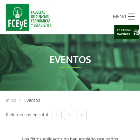
MENÚ
ACCESOS
RAPIDOS
EVENTOS
Inicio
>
Eventos
0 elementos en total:
1
Los filtros aplicados no han arrojado resultados