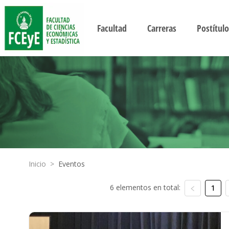
Facultad
Carreras
Postítulo
Inicio
>
Eventos
6 elementos en total:
1