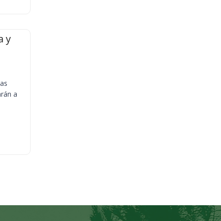
a y
ias
arán a