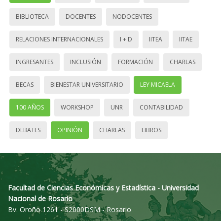
BIBLIOTECA
DOCENTES
NODOCENTES
RELACIONES INTERNACIONALES
I + D
IITEA
IITAE
INGRESANTES
INCLUSIÓN
FORMACIÓN
CHARLAS
BECAS
BIENESTAR UNIVERSITARIO
LEY MICAELA
100 AÑOS
WORKSHOP
UNR
CONTABILIDAD
DEBATES
OPINIÓN
CHARLAS
LIBROS
Facultad de Ciencias Económicas y Estadística - Universidad
Nacional de Rosario
Bv. Oroño 1261 - S2000DSM - Rosario