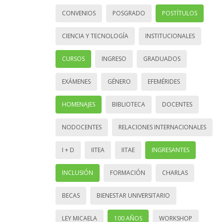
CONVENIOS
POSGRADO
POSTÍTULOS
CIENCIA Y TECNOLOGÍA
INSTITUCIONALES
CURSOS
INGRESO
GRADUADOS
EXÁMENES
GÉNERO
EFEMÉRIDES
HOMENAJES
BIBLIOTECA
DOCENTES
NODOCENTES
RELACIONES INTERNACIONALES
I + D
IITEA
IITAE
INGRESANTES
INCLUSIÓN
FORMACIÓN
CHARLAS
BECAS
BIENESTAR UNIVERSITARIO
LEY MICAELA
100 AÑOS
WORKSHOP