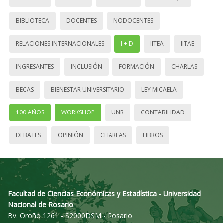
BIBLIOTECA
DOCENTES
NODOCENTES
RELACIONES INTERNACIONALES
I + D
IITEA
IITAE
INGRESANTES
INCLUSIÓN
FORMACIÓN
CHARLAS
BECAS
BIENESTAR UNIVERSITARIO
LEY MICAELA
100 AÑOS
WORKSHOP
UNR
CONTABILIDAD
DEBATES
OPINIÓN
CHARLAS
LIBROS
Facultad de Ciencias Económicas y Estadística - Universidad
Nacional de Rosario
Bv. Oroño 1261 - S2000DSM - Rosario