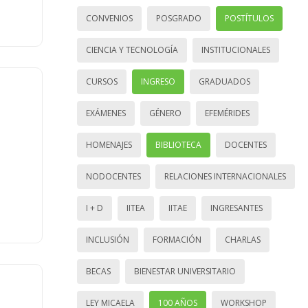
CONVENIOS
POSGRADO
POSTÍTULOS
CIENCIA Y TECNOLOGÍA
INSTITUCIONALES
CURSOS
INGRESO
GRADUADOS
EXÁMENES
GÉNERO
EFEMÉRIDES
HOMENAJES
BIBLIOTECA
DOCENTES
NODOCENTES
RELACIONES INTERNACIONALES
I + D
IITEA
IITAE
INGRESANTES
INCLUSIÓN
FORMACIÓN
CHARLAS
BECAS
BIENESTAR UNIVERSITARIO
LEY MICAELA
100 AÑOS
WORKSHOP