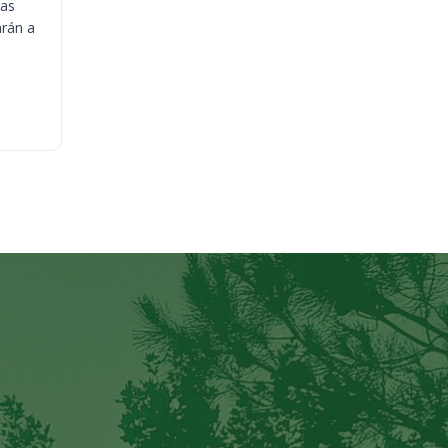
ias
arán a