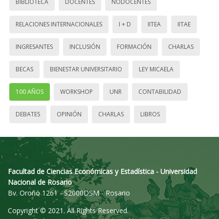
BIBLIOTECA
DOCENTES
NODOCENTES
RELACIONES INTERNACIONALES
I + D
IITEA
IITAE
INGRESANTES
INCLUSIÓN
FORMACIÓN
CHARLAS
BECAS
BIENESTAR UNIVERSITARIO
LEY MICAELA
100 AÑOS
WORKSHOP
UNR
CONTABILIDAD
DEBATES
OPINIÓN
CHARLAS
LIBROS
Facultad de Ciencias Económicas y Estadística - Universidad
Nacional de Rosario
Bv. Oroño 1261 - S2000DSM - Rosario
Copyright © 2021. All Rights Reserved.