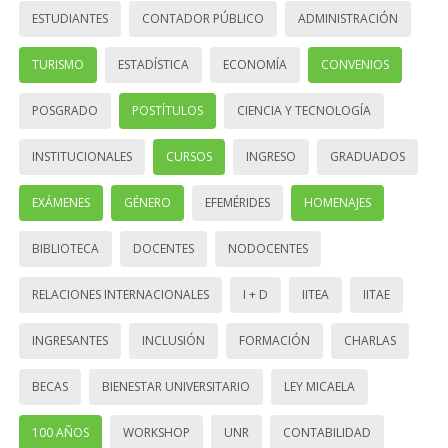
ESTUDIANTES
CONTADOR PÚBLICO
ADMINISTRACIÓN
TURISMO
ESTADÍSTICA
ECONOMÍA
CONVENIOS
POSGRADO
POSTÍTULOS
CIENCIA Y TECNOLOGÍA
INSTITUCIONALES
CURSOS
INGRESO
GRADUADOS
EXÁMENES
GÉNERO
EFEMÉRIDES
HOMENAJES
BIBLIOTECA
DOCENTES
NODOCENTES
RELACIONES INTERNACIONALES
I + D
IITEA
IITAE
INGRESANTES
INCLUSIÓN
FORMACIÓN
CHARLAS
BECAS
BIENESTAR UNIVERSITARIO
LEY MICAELA
100 AÑOS
WORKSHOP
UNR
CONTABILIDAD