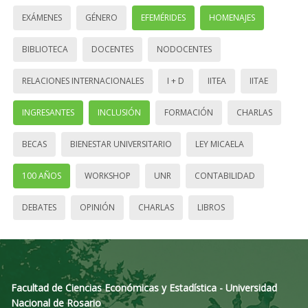
EXÁMENES
GÉNERO
EFEMÉRIDES
HOMENAJES
BIBLIOTECA
DOCENTES
NODOCENTES
RELACIONES INTERNACIONALES
I + D
IITEA
IITAE
INGRESANTES
INCLUSIÓN
FORMACIÓN
CHARLAS
BECAS
BIENESTAR UNIVERSITARIO
LEY MICAELA
100 AÑOS
WORKSHOP
UNR
CONTABILIDAD
DEBATES
OPINIÓN
CHARLAS
LIBROS
Facultad de Ciencias Económicas y Estadística - Universidad
Nacional de Rosario