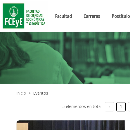
Facultad
Carreras
Postítulo
Inicio
>
Eventos
5 elementos en total:
1