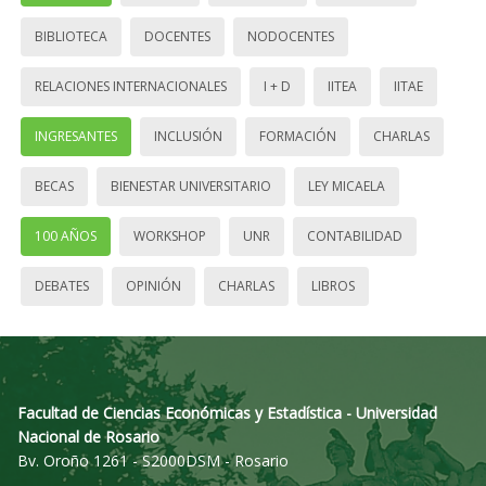
BIBLIOTECA
DOCENTES
NODOCENTES
RELACIONES INTERNACIONALES
I + D
IITEA
IITAE
INGRESANTES
INCLUSIÓN
FORMACIÓN
CHARLAS
BECAS
BIENESTAR UNIVERSITARIO
LEY MICAELA
100 AÑOS
WORKSHOP
UNR
CONTABILIDAD
DEBATES
OPINIÓN
CHARLAS
LIBROS
Facultad de Ciencias Económicas y Estadística - Universidad
Nacional de Rosario
Bv. Oroño 1261 - S2000DSM - Rosario