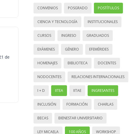
CONVENIOS
POSGRADO
POSTÍTULOS
CIENCIA Y TECNOLOGÍA
INSTITUCIONALES
CURSOS
INGRESO
GRADUADOS
EXÁMENES
GÉNERO
EFEMÉRIDES
21 de
HOMENAJES
BIBLIOTECA
DOCENTES
NODOCENTES
RELACIONES INTERNACIONALES
I + D
IITEA
IITAE
INGRESANTES
INCLUSIÓN
FORMACIÓN
CHARLAS
BECAS
BIENESTAR UNIVERSITARIO
LEY MICAELA
100 AÑOS
WORKSHOP