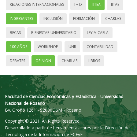
RELACIONES INTERNACIONALES
I + D
IITEA
IITAE
INGRESANTES
INCLUSIÓN
FORMACIÓN
CHARLAS
BECAS
BIENESTAR UNIVERSITARIO
LEY MICAELA
100 AÑOS
WORKSHOP
UNR
CONTABILIDAD
DEBATES
OPINIÓN
CHARLAS
LIBROS
Facultad de Ciencias Económicas y Estadística - Universidad
Nacional de Rosario
Bv. Oroño 1261 - S2000DSM - Rosario
Copyright © 2021. All Rights Reserved.
Desarrollado a partir de herramientas libres por la Dirección de
Tecnología de la Información de FCEyE