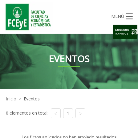
MENÚ
ACCESOS
RAPIDOS
EVENTOS
Inicio
>
Eventos
0 elementos en total:
1
Los filtros aplicados no han arrojado resultados