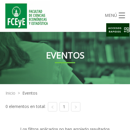
MENÚ
ACCESOS
RAPIDOS
EVENTOS
Inicio
>
Eventos
0 elementos en total:
1
Los filtros aplicados no han arrojado resultados