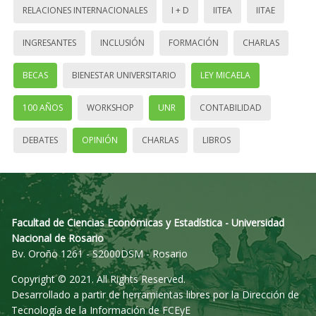
RELACIONES INTERNACIONALES
I + D
IITEA
IITAE
INGRESANTES
INCLUSIÓN
FORMACIÓN
CHARLAS
BECAS
BIENESTAR UNIVERSITARIO
LEY MICAELA
100 AÑOS
WORKSHOP
UNR
CONTABILIDAD
DEBATES
OPINIÓN
CHARLAS
LIBROS
Facultad de Ciencias Económicas y Estadística - Universidad
Nacional de Rosario
Bv. Oroño 1261 - S2000DSM - Rosario
Copyright © 2021. All Rights Reserved.
Desarrollado a partir de herramientas libres por la Dirección de
Tecnología de la Información de FCEyE