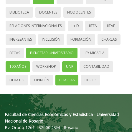
BIBLIOTECA
DOCENTES
NODOCENTES
RELACIONES INTERNACIONALES
I + D
IITEA
IITAE
INGRESANTES
INCLUSIÓN
FORMACIÓN
CHARLAS
BECAS
BIENESTAR UNIVERSITARIO
LEY MICAELA
100 AÑOS
WORKSHOP
UNR
CONTABILIDAD
DEBATES
OPINIÓN
CHARLAS
LIBROS
Facultad de Ciencias Económicas y Estadística - Universidad
Nacional de Rosario
Bv. Oroño 1261 - S2000DSM - Rosario